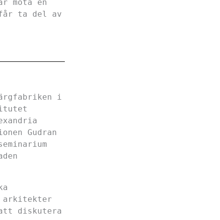
år möta en
får ta del av
ärgfabriken i
itutet
exandria
ionen Gudran
seminarium
aden
ka
 arkitekter
att diskutera