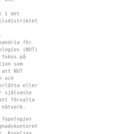
t i det
llsdistriktet
.
xandria för
ologies
(NUT)
 fokus på
tion som
 att NUT
n och
erlätta eller
r självaste
att förvalta
 nätverk.
 Topologies
gnadskontoret
t, Kungliga