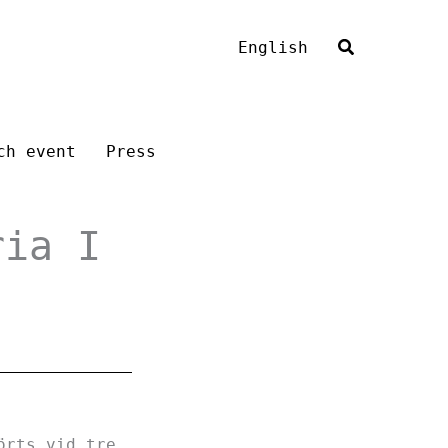
English
ch event
Press
ria I
örts vid tre