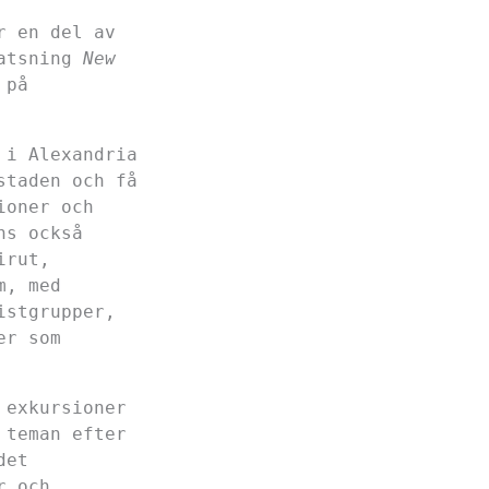
r en del av
satsning
New
 på
i Alexandria
staden och få
ioner och
ns också
irut,
m, med
istgrupper,
er som
 exkursioner
 teman efter
det
r och