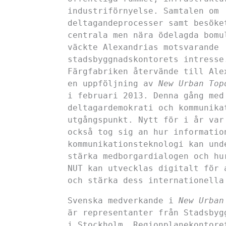
industriförnyelse. Samtalen om
deltagandeprocesser samt besöke
centrala men nära ödelagda bomu
väckte Alexandrias motsvarande
stadsbyggnadskontorets intresse
Färgfabriken återvände till Ale
en uppföljning av
New Urban Top
i februari 2013. Denna gång med
deltagardemokrati och kommunika
utgångspunkt. Nytt för i år var
också tog sig an hur informatio
kommunikationsteknologi kan und
stärka medborgardialogen och hu
NUT kan utvecklas digitalt för 
och stärka dess internationella
Svenska medverkande i
New Urban
är representanter från Stadsbyg
i Stockholm, Regionplanekontore