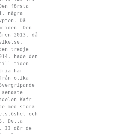
Den första
1, några
ypten. Då
mtiden. Den
åren 2013, då
vikelse,
den tredje
014, hade den
till tiden
dria har
från olika
övergripande
 senaste
sdelen Kafr
de med stora
etslöshet och
ö. Detta
l II där de