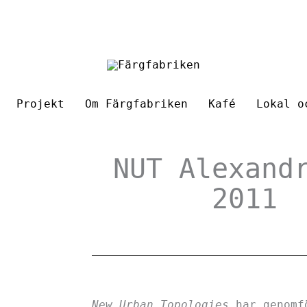
Projekt
Om Färgfabriken
Kafé
Lokal o
NUT Alexand
2011
New Urban Topologies
har genomf