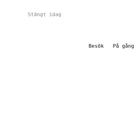
Hoppa
Stängt idag
till
innehåll
Besök
På gång