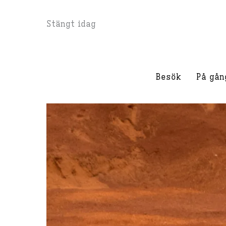
Hoppa
Stängt idag
till
innehåll
Besök
På gån