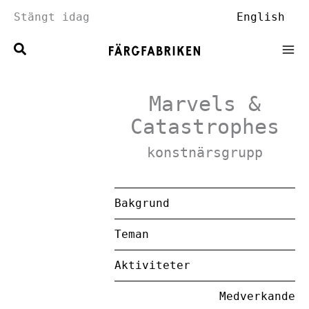
Hoppa
Stängt idag
English
till
innehåll
Marvels &
Catastrophes
konstnärsgrupp
Bakgrund
Teman
Aktiviteter
Medverkande