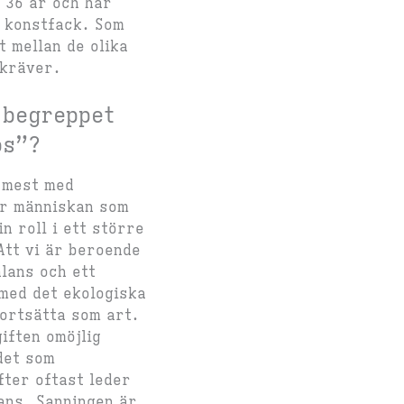
r 36 år och har
å konstfack. Som
t mellan de olika
 kräver.
 begreppet
os”?
 mest med
ur människan som
n roll i ett större
Att vi är beroende
alans och ett
 med det ekologiska
fortsätta som art.
iften omöjlig
det som
fter oftast leder
ans. Sanningen är