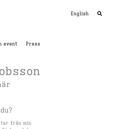
English
h event
Press
obsson
när
 du?
etar från min