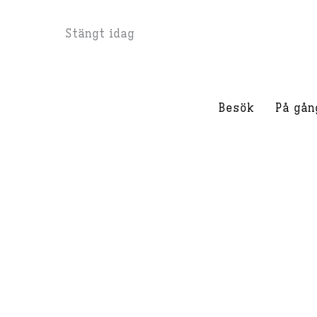
Hoppa
Stängt idag
till
innehåll
Besök
På gån