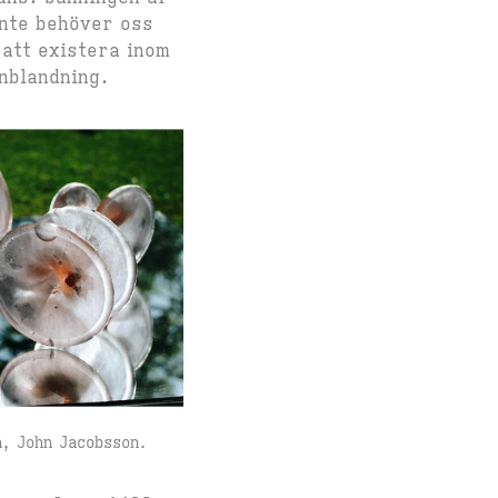
inte behöver oss
 att existera inom
inblandning.
on, John Jacobsson.