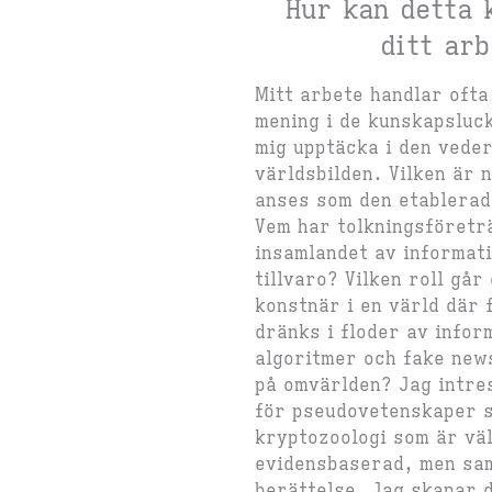
Hur kan detta k
ditt ar
Mitt arbete handlar ofta
mening i de kunskapsluc
mig upptäcka i den vede
världsbilden. Vilken är 
anses som den etablerad
Vem har tolkningsföreträ
insamlandet av informat
tillvaro? Vilken roll går
konstnär i en värld där
dränks i floder av infor
algoritmer och fake new
på omvärlden? Jag intre
för pseudovetenskaper 
kryptozoologi som är väl
evidensbaserad, men samt
berättelse. Jag skapar d