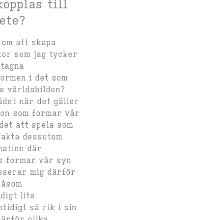
opplas till
bete?
 om att skapa
kor som jag tycker
rtagna
normen i det som
e världsbilden?
det när det gäller
ion som formar vår
 det att spela som
 fakta dessutom
mation där
s formar vår syn
sserar mig därför
såsom
digt lite
idigt så rik i sin
ärför olika