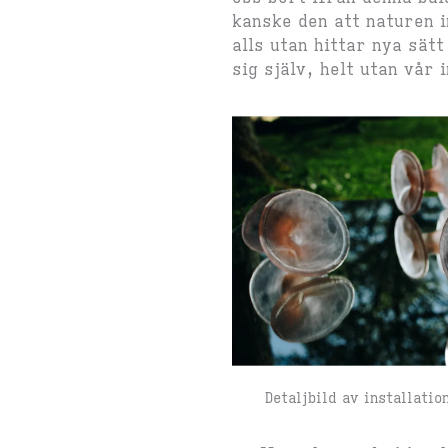
kanske den att naturen 
alls utan hittar nya sätt
sig själv, helt utan vår 
Detaljbild av installati