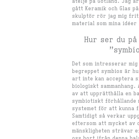
ateljé på Gotland. Jag ä
gått Keramik och Glas p
skulptör rör jag mig frit
material som mina idéer
Hur ser du på
”symbi
Det som intresserar mig
begreppet symbios är h
art inte kan acceptera si
biologiskt sammanhang. 
av att upprätthålla en b
symbiotiskt förhållande
systemet för att kunna 
Samtidigt så verkar uppg
eftersom att mycket av 
mänskligheten strävar e
oss bort ifrån denna bal