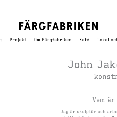
g
Projekt
Om Färgfabriken
Kafé
Lokal oc
John Jak
konst
Vem är
Jag är skulptör och arb