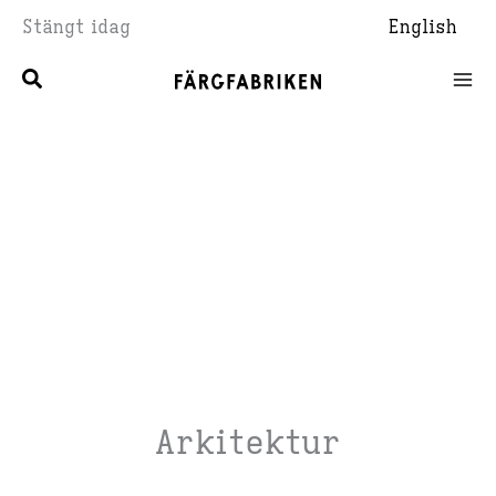
Hoppa
Stängt idag
English
till
innehåll
Arkitektur