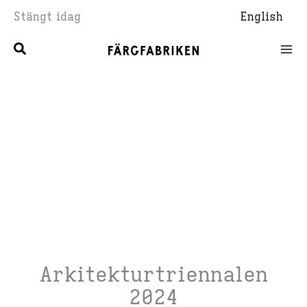
Hoppa
Stängt idag
English
till
innehåll
Arkitekturtriennalen
2024