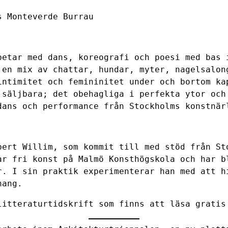
s Monteverde Burrau
betar med dans, koreografi och poesi med bas 
 en mix av chattar, hundar, myter, nagelsalon
intimitet och femininitet under och bortom ka
 säljbara; det obehagliga i perfekta ytor och
dans och performance från Stockholms konstnär
bert Willim, som kommit till med stöd från S
ar fri konst på Malmö Konsthögskola och har b
r. I sin praktik experimenterar han med att h
hang.
 litteraturtidskrift
som finns att läsa gratis