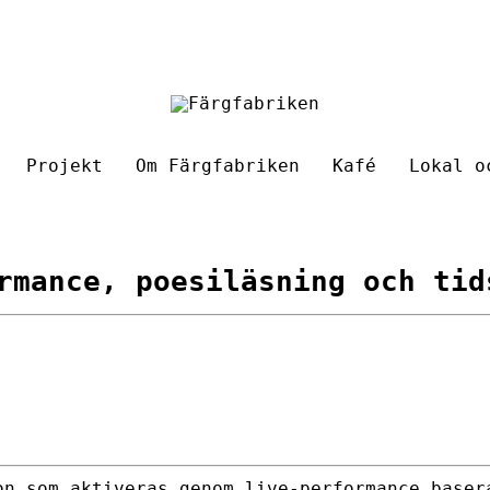
Projekt
Om Färgfabriken
Kafé
Lokal o
rmance, poesiläsning och tid
on som aktiveras genom live-performance baser