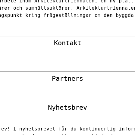
arbete inom Arkitekturtriennalen, en ny platt
ärer och samhällsaktörer. Arkitekturtriennale
ngspunkt kring frågeställningar om den byggd
Kontakt
Partners
Nyhetsbrev
rev! I nyhetsbrevet får du kontinuerlig infor