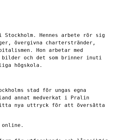
i Stockholm. Hennes arbete rör sig
ger, övergivna charterstränder,
pitalismen. Hon arbetar med
 bilder och det som brinner inuti
liga högskola.
tockholms stad för
ungas egna
land annat medverkat i Pralin
itta nya uttryck för att översätta
 online
.