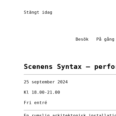
Hoppa
Stängt idag
till
innehåll
Besök
På gång
Scenens Syntax
– perfo
25 september 2024
Kl 18.00-21.00
Fri entré
En rumslig arkitektonisk installati