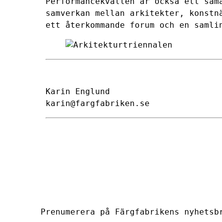
Performancekvällen är också ett sam
samverkan mellan arkitekter, konstn
ett återkommande forum och en samli
Karin Englund
karin@fargfabriken.se
Prenumerera på Färgfabrikens nyhetsb