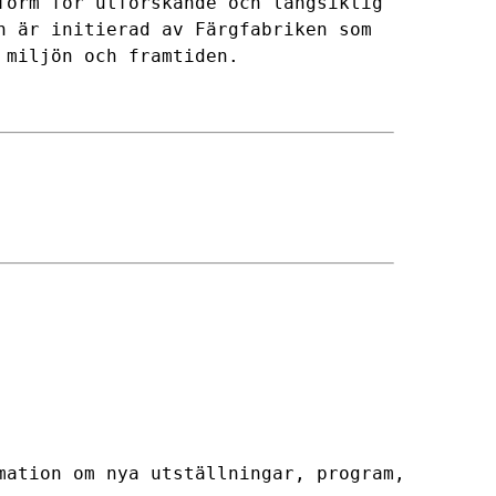
form för utforskande och långsiktig
n är initierad av Färgfabriken som
a miljön och framtiden.
mation om nya utställningar, program,