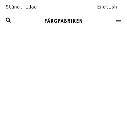
Hoppa
Stängt idag
English
till
innehåll