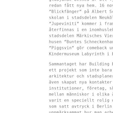
redan fått nya hem. 16 no
”Blickfänger” på Albert S
skolan i stadsdelen Neukö
”Jupeviniti” kommer i fra
återfinnas i en inomhusle
stadsdelen Märkisches Vie
husen ”Buntes Schneckenha
”Piggsvin” gör comeback u
Kindermuseum Labyrinth i 
Sammantaget har Building 
ett projekt som inte bara
arkitektur och stadsplane
även skapat nya kontakter
institutioner, företag, s
mellan människor i olika 
varit en speciellt rolig 
som satt avtryck i Berlin
uppmärksammat hur man arb