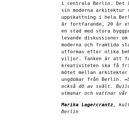
i centrala Berlin. Det 
sin moderna arkitektur 
uppskattning i hela Ber
är fortfarande, 20 år e
en stad med stora byggp
levande diskussioner om
moderna och framtida st
utformas efter olika be
viljor. Tanken är att f
kreativiteten ska få fr
mötet mellan arkitekter
ungdomar från Berlin.
–
också dö av svält. Buil
utmanar och vattnar vår
Marika Lagercrantz
, kul
Berlin