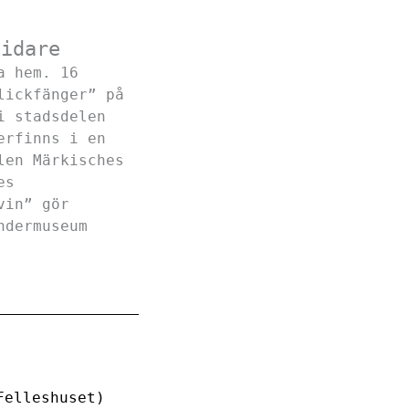
vidare
a hem. 16
lickfänger” på
i stadsdelen
erfinns i en
len Märkisches
es
vin” gör
ndermuseum
Felleshuset)