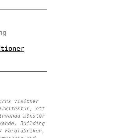
ng
ktioner
arns visioner
arkitektur, ett
invanda mönster
kande. Building
v Färgfabriken,