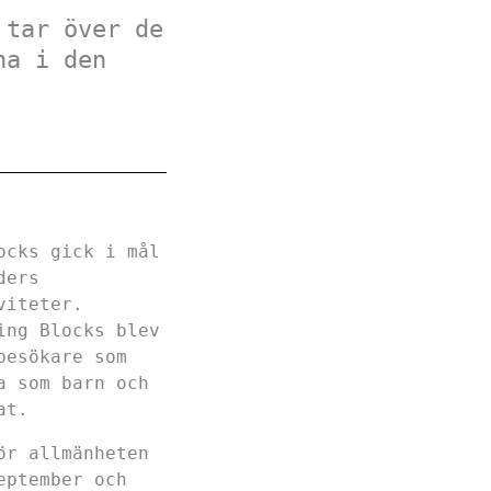
 tar över de
na i den
ocks gick i mål
ders
viteter.
ing Blocks blev
besökare som
a som barn och
at.
ör allmänheten
eptember och