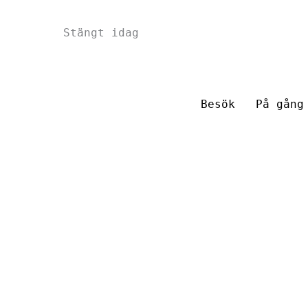
Hoppa
Stängt idag
till
innehåll
Besök
På gång