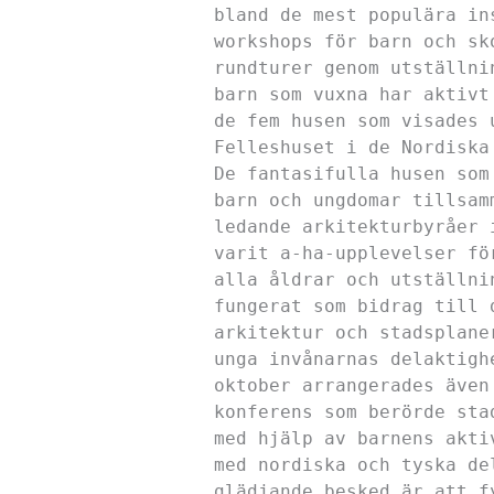
bland de mest populära in
workshops för barn och sk
rundturer genom utställni
barn som vuxna har aktivt
de fem husen som visades 
Felleshuset i de Nordiska
De fantasifulla husen som
barn och ungdomar tillsam
ledande arkitekturbyråer 
varit a-ha-upplevelser fö
alla åldrar och utställni
fungerat som bidrag till 
arkitektur och stadsplane
unga invånarnas delaktigh
oktober arrangerades även
konferens som berörde sta
med hjälp av barnens akti
med nordiska och tyska de
glädjande besked är att f