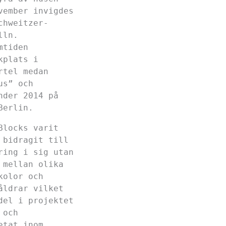
vember invigdes
chweitzer-
lln.
mtiden
kplats i
rtel medan
us” och
nder 2014 på
Berlin.
Blocks varit
 bidragit till
ring i sig utan
 mellan olika
kolor och
åldrar vilket
del i projektet
 och
etat inom