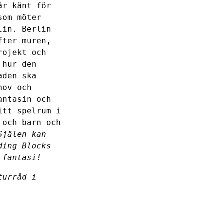
är känt för
som möter
lin. Berlin
fter muren,
rojekt och
 hur den
aden ska
hov och
antasin och
itt spelrum i
 och barn och
Själen kan
ding Blocks
 fantasi!
turråd i