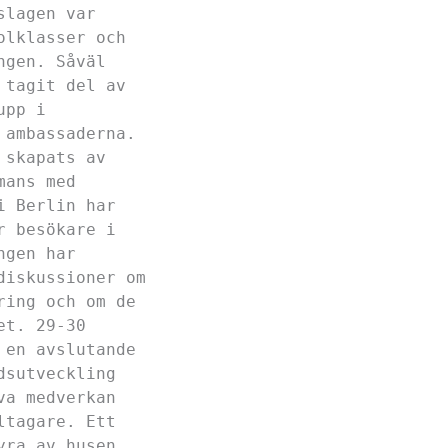
slagen var
olklasser och
ngen. Såväl
 tagit del av
upp i
 ambassaderna.
 skapats av
mans med
i Berlin har
r besökare i
ngen har
diskussioner om
ring och om de
et. 29-30
 en avslutande
dsutveckling
va medverkan
ltagare. Ett
yra av husen