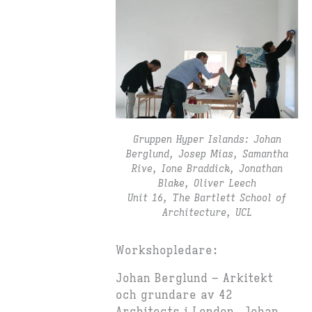
Gruppen Hyper Islands: Johan
Berglund, Josep Mias, Samantha
Rive, Ione Braddick, Jonathan
Blake, Oliver Leech
Unit 16, The Bartlett School of
Architecture, UCL
Workshopledare:
Johan Berglund –
Arkitekt
och grundare av 42