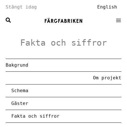
Hoppa
Stängt idag
English
till
innehåll
Fakta och siffror
Bakgrund
Om projekt
Schema
Gäster
Fakta och siffror