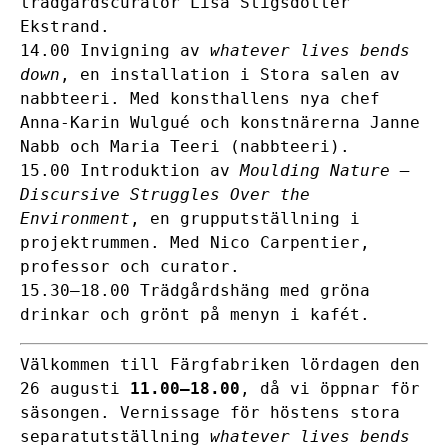
trädgårdscurator Lisa Stigsdotter
Ekstrand.
14.00 Invigning av
whatever lives bends
down
, en installation i Stora salen av
nabbteeri. Med konsthallens nya chef
Anna-Karin Wulgué och konstnärerna Janne
Nabb och Maria Teeri (nabbteeri).
15.00 Introduktion av
Moulding Nature –
Discursive Struggles Over the
Environment
, en grupputställning i
projektrummen. Med Nico Carpentier,
professor och curator.
15.30–18.00 Trädgårdshäng med gröna
drinkar och grönt på menyn i kafét.
Välkommen till Färgfabriken lördagen den
26 augusti
11.00–18.00
, då vi öppnar för
säsongen. Vernissage för höstens stora
separatutställning
whatever lives bends