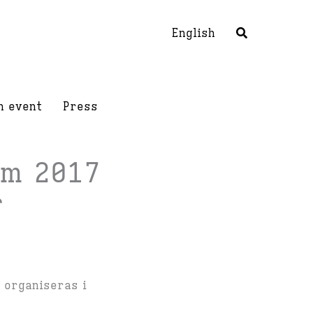
English
h event
Press
um 2017
r
 organiseras i