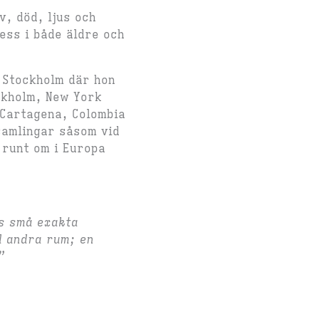
, död, ljus och
ess i både äldre och
 Stockholm där hon
ockholm, New York
i Cartagena, Colombia
amlingar såsom vid
r runt om i Europa
s små exakta
ed andra rum; en
”
n