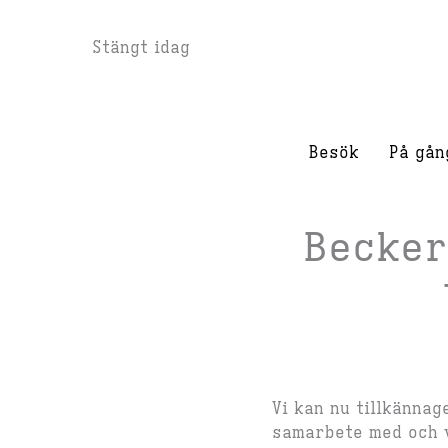
Hoppa
Stängt idag
till
innehåll
Besök
På gån
Becker
Vi kan nu tillkänna
samarbete med och v