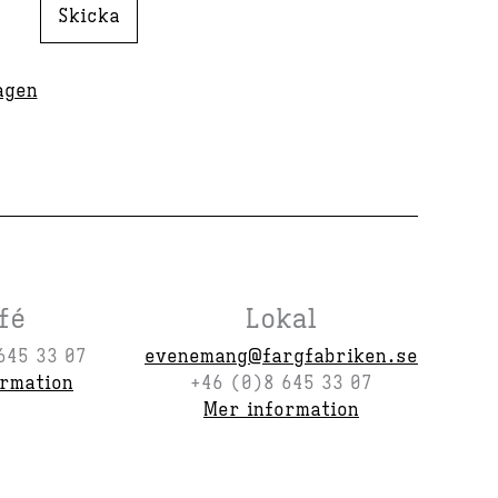
Skicka
agen
fé
Lokal
645 33 07
evenemang@fargfabriken.se
ormation
+46 (0)8 645 33 07
Mer information