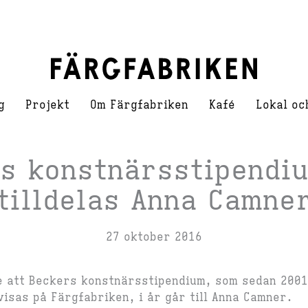
g
Projekt
Om Färgfabriken
Kafé
Lokal oc
s konstnärsstipendi
tilldelas Anna Camne
27 oktober 2016
ge att Beckers konstnärsstipendium, som sedan 2001
isas på Färgfabriken, i år går till Anna Camner.