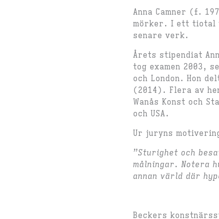
Anna Camner (f. 1977
mörker. I ett tiotal
senare verk.
Årets stipendiat Ann
tog examen 2003, sed
och London. Hon delt
(2014). Flera av he
Wanås Konst och Sta
och USA.
Ur juryns motiverin
”Sturighet och besa
målningar. Notera h
annan värld där hy
Beckers konstnärsst