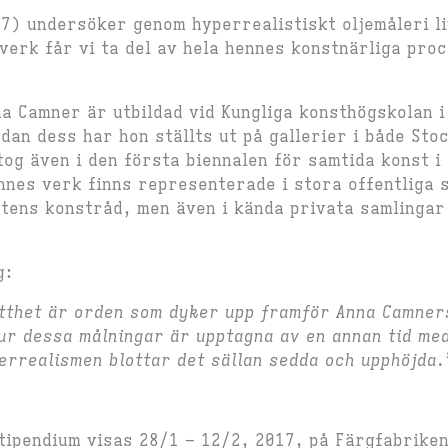
) undersöker genom hyperrealistiskt oljemåleri liv
 verk får vi ta del av hela hennes konstnärliga proc
a Camner är utbildad vid Kungliga konsthögskolan i
an dess har hon ställts ut på gallerier i både St
og även i den första biennalen för samtida konst 
nnes verk finns representerade i stora offentliga s
tens konstråd, men även i kända privata samlinga
g:
tthet är orden som dyker upp framför Anna Camner
ur dessa målningar är upptagna av en annan tid m
perrealismen blottar det sällan sedda och upphöjda.
ipendium visas 28/1 – 12/2, 2017, på Färgfabrike