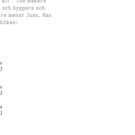
m att ”The makers”
r och byggare och
are menar Juan. Han
bliken: