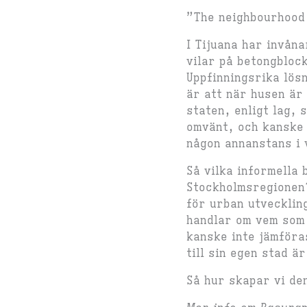
”The neighbourhood 
I Tijuana har invån
vilar på betongbloc
Uppfinningsrika lös
är att när husen är
staten, enligt lag, 
omvänt, och kanske 
någon annanstans i 
Så vilka informella 
Stockholmsregionen?
för urban utveckling
handlar om vem som
kanske inte jämföra
till sin egen stad ä
Så hur skapar vi de