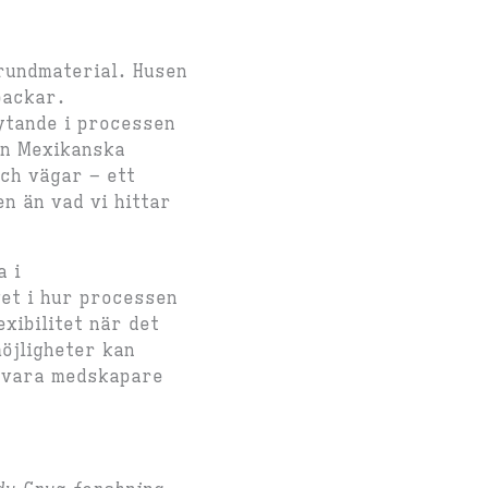
grundmaterial. Husen
backar.
rytande i processen
en Mexikanska
och vägar – ett
n än vad vi hittar
a i
vet i hur processen
xibilitet när det
öjligheter kan
t vara medskapare