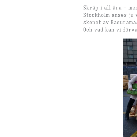
Skräp i all ära – m
Stockholm anses ju 
skenet av Basuramas
Och vad kan vi förva