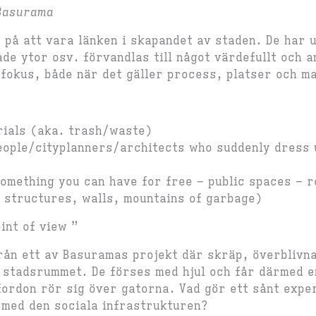
Basurama
på att vara länken i skapandet av staden. De har 
ade ytor osv. förvandlas till något värdefullt och 
 fokus, både när det gäller process, platser och ma
rials (aka. trash/waste)
ople/cityplanners/architects who suddenly dress u
omething you can have for free – public spaces – r
 structures, walls, mountains of garbage)
int of view ”
rån ett av Basuramas projekt där skräp, överblivn
 stadsrummet. De förses med hjul och får därmed e
 fordon rör sig över gatorna. Vad gör ett sånt exp
 med den sociala infrastrukturen?