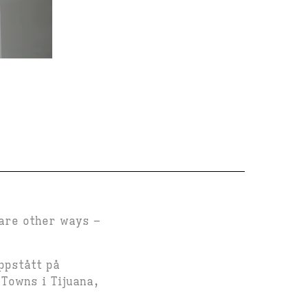
 are other ways –
ppstått på
 Towns i Tijuana,