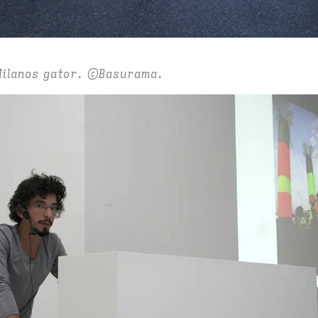
Milanos gator. ©Basurama.