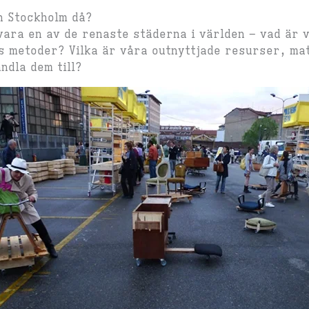
en Stockholm då?
vara en av de renaste städerna i världen – vad är v
 metoder? Vilka är våra outnyttjade resurser, mat
ndla dem till?