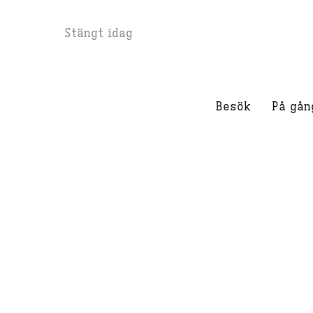
Hoppa
Stängt idag
till
innehåll
Besök
På gån