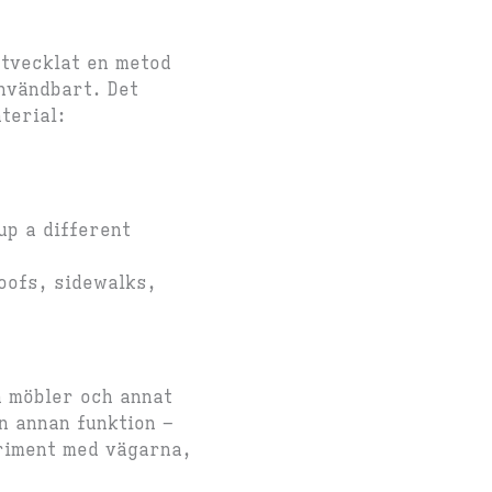
utvecklat en metod
användbart. Det
terial:
p a different
oofs, sidewalks,
a möbler och annat
n annan funktion –
eriment med vägarna,