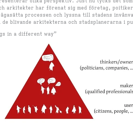
esenterar olika perspektiv. Just nu tycks det so
h arkitekter har förenat sig med företag, poitike
rågasätta processen och lyssna till stadens invånv
ll de blivande arkitekterna och stadsplanerarna i pu
gs in a different way”