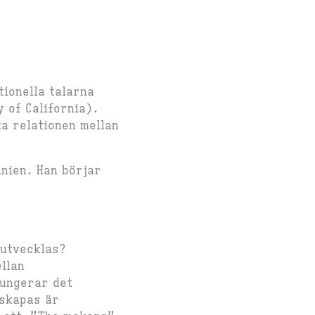
tionella talarna
 of California).
a relationen mellan
nien. Han börjar
 utvecklas?
llan
fungerar det
 skapas är