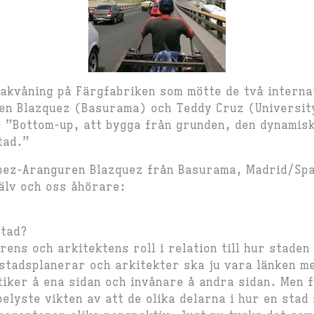
 takvåning på Färgfabriken som mötte de två interna
n Blazquez (Basurama) och Teddy Cruz (University
 ”Bottom-up, att bygga från grunden, den dynamisk
tad.”
pez-Aranguren Blazquez från Basurama, Madrid/Spa
jälv och oss åhörare:
stad?
ens och arkitektens roll i relation till hur staden
stadsplanerar och arkitekter ska ju vara länken me
iker å ena sidan och invånare å andra sidan. Men 
elyste vikten av att de olika delarna i hur en stad