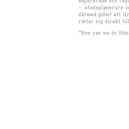
separerade och repr
– stadsplanerare oc
därmed glömt att if
riktar sig direkt ti
”How can we do thin