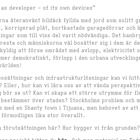
as developer – of its own devices”
arna återanvänt bildäck fyllda med jord som solitt 
k, korrigerad plåt, bortkastade garagedörrar och 
ningar som till viss del varit nödvändiga. Det banb
 resta och människorna väl bosätter sig i dem är d
skyldig att förse området med avlopp, elektricitet 
mer demokratiskt, förlopp i den urbana utvecklinge
världen!
bosättningar och infrastrukturlösningar kan vi hitt
 Eller, hur kan vi lära oss av att vända perspekti
 bör se ut? Kan vi skapa ett större utrymme för fle
 bestämmer över staden? Stockholms problem och m
s med en Shanty town i Tijuana, men behovet av at
r förmodligen lika stor överallt.
n förutsättningen här? Hur bygger vi från grunden?