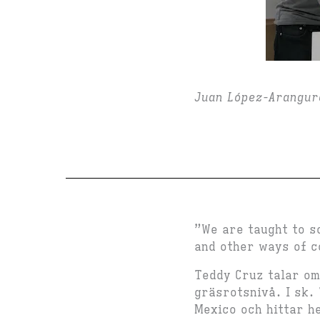
Juan López-Arangur
”We are taught to s
and other ways of c
Teddy Cruz talar om
gräsrotsnivå. I sk.
Mexico och hittar h