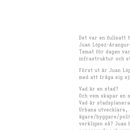
Det var en fullsatt
Juan López-Arangure
Temat för dagen var
infrastruktur och s
Först ut är Juan Ló
med att fråga sig s
Vad är en stad?
Och vem skapar en 
Vad är stadsplanerar
Urbana utvecklare, 
ägare/byggare/polit
verkligen så? Juan b