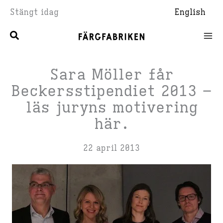
Hoppa
Stängt idag
English
till
innehåll
Sara Möller får
Beckersstipendiet 2013 –
läs juryns motivering
här.
22 april 2013