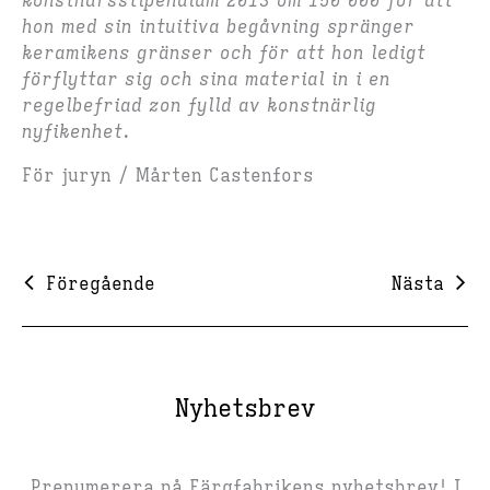
konstnärsstipendium 2013 om 150 000 för att
hon med sin intuitiva begåvning spränger
keramikens gränser och för att hon ledigt
förflyttar sig och sina material in i en
regelbefriad zon fylld av konstnärlig
nyfikenhet.
För juryn / Mårten Castenfors
Föregående
Nästa
Nyhetsbrev
Prenumerera på Färgfabrikens nyhetsbrev! I