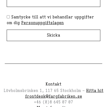
Samtycke till att vi behandlar uppgifter
om dig
Personuppgiftslagen
Skicka
Kontakt
Lövholmsbrinken 1, 117 65 Stockholm –
Hitta hit
frontdesk@fargfabriken.se
+46 (0)8 645 07 07