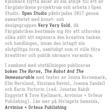
Kjellmark flytta delar av sin ateljé till ett av
Färgfabrikens projektrum och arbeta i Open
Studio.
Open Studio
påbörjades 2017 genom
samarbetet med konst- och
designgruppen
Very Very Gold
, då
Färgfabriken bestämde sig för att utforska
olika sätt att exponera den kreativa tanken
och handlingen, innan den intagit sin
slutgiltiga form, samtidigt som vi ville föra
kreatörer och publik närmare varandra.
I samband med utställningen publiceras
boken
The Horse, The Robot And The
Immeasurable
med texter av Jonna Bornemark,
Elin Hernlund, Sinziana Ravini, Joanna Sandell
och Karin Victorin (red. Jonatan Habib
Engqvist & Tove Kjellmark, Arvinius + Orfeus
Publishing). Läs mer på förlagets hemsida,
Arvinius + Orfeus Publishing