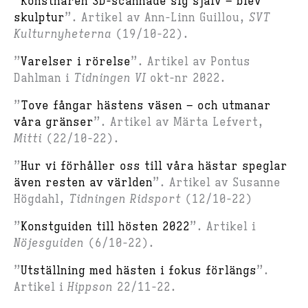
”
Konstnären 3D-scannade sig själv – blev
skulptur
”. Artikel av Ann-Linn Guillou,
SVT
Kulturnyheterna
(19/10-22).
”
Varelser i rörelse
”. Artikel av Pontus
Dahlman i
Tidningen VI
okt-nr 2022.
”
Tove fångar hästens väsen – och utmanar
våra gränser
”. Artikel av Märta Lefvert,
Mitti
(22/10-22).
”
Hur vi förhåller oss till våra hästar speglar
även resten av världen
”. Artikel av Susanne
Högdahl,
Tidningen Ridsport
(12/10-22)
”
Konstguiden till hösten 2022
”. Artikel i
Nöjesguiden
(6/10-22).
”
Utställning med hästen i fokus förlängs
”.
Artikel i
Hippson
22/11-22.