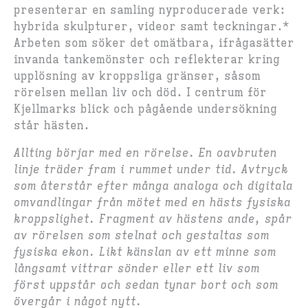
presenterar en samling nyproducerade verk:
hybrida skulpturer, videor samt teckningar.*
Arbeten som söker det omätbara, ifrågasätter
invanda tankemönster och reflekterar kring
upplösning av kroppsliga gränser, såsom
rörelsen mellan liv och död. I centrum för
Kjellmarks blick och pågående undersökning
står hästen.
Allting börjar med en rörelse. En oavbruten
linje träder fram i rummet under tid. Avtryck
som återstår efter många analoga och digitala
omvandlingar från mötet med en hästs fysiska
kroppslighet. Fragment av hästens ande, spår
av rörelsen som stelnat och gestaltas som
fysiska ekon. Likt känslan av ett minne som
långsamt vittrar sönder eller ett liv som
först uppstår och sedan tynar bort och som
övergår i något nytt.