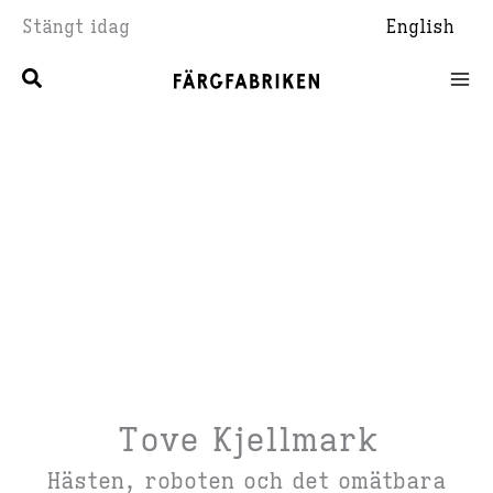
Hoppa
Stängt idag
English
till
innehåll
Tove Kjellmark
Hästen, roboten och det omätbara