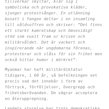
tillverkar skyltar, klär sig i
symboliska och provokativa kläder,
sjunger protestsånger. En utlänning
bosatt i Yangon deltar i en insamling
till våldsoffren och skriver: ”Det finns
ett starkt kamratskap och ömsesidigt
stöd som vuxit fram ur krisen och
militärvåldet. Det är vackert och
inspirerande när ungdomarna förenas,
protesterar och slåss för sin frihet men
också hittar humor i mörkret”.
Myanmar har haft militärdiktatur
tidigare, i 60 år, så befolkningen vet
precis vad det innebär i form av
förtryck, förföljelser, övergrepp och
frihetsberövanden. De vägrar acceptera
en återupprepning.
Landets styrelse har trots demokratiska