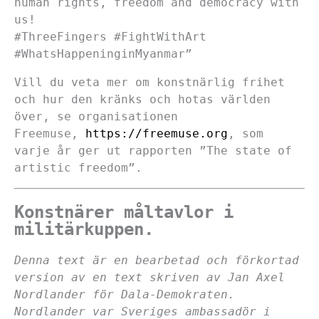
human rights, freedom and democracy with
us!
#ThreeFingers #FightWithArt
#WhatsHappeninginMyanmar”
Vill du veta mer om konstnärlig frihet
och hur den kränks och hotas världen
över, se organisationen
Freemuse,
https://freemuse.org
, som
varje år ger ut rapporten ”The state of
artistic freedom”.
Konstnärer måltavlor i
militärkuppen.
Denna text är en bearbetad och förkortad
version av en text skriven av Jan Axel
Nordlander för Dala-Demokraten.
Nordlander var Sveriges ambassadör i