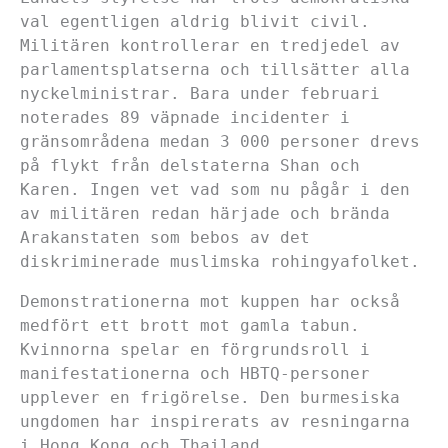
val egentligen aldrig blivit civil.
Militären kontrollerar en tredjedel av
parlamentsplatserna och tillsätter alla
nyckelministrar. Bara under februari
noterades 89 väpnade incidenter i
gränsområdena medan 3 000 personer drevs
på flykt från delstaterna Shan och
Karen. Ingen vet vad som nu pågår i den
av militären redan härjade och brända
Arakanstaten som bebos av det
diskriminerade muslimska rohingyafolket.
Demonstrationerna mot kuppen har också
medfört ett brott mot gamla tabun.
Kvinnorna spelar en förgrundsroll i
manifestationerna och HBTQ-personer
upplever en frigörelse. Den burmesiska
ungdomen har inspirerats av resningarna
i Hong Kong och Thailand.