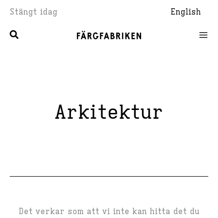
Hoppa
Stängt idag
English
till
innehåll
Arkitektur
Det verkar som att vi inte kan hitta det du