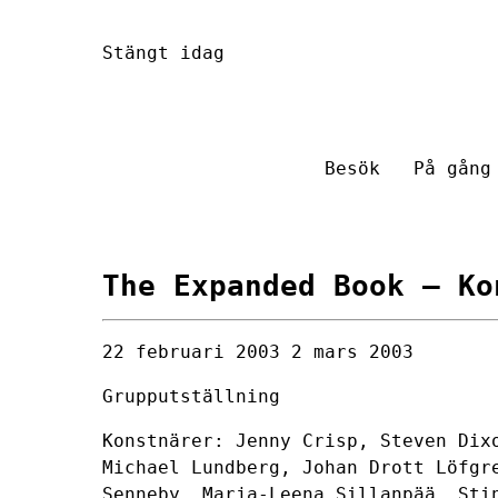
Hoppa
Stängt idag
till
innehåll
Besök
På gång
The Expanded Book
– Ko
22 februari 2003
2 mars 2003
Grupputställning
Konstnärer: Jenny Crisp, Steven Dix
Michael Lundberg, Johan Drott Löfgr
Senneby, Marja-Leena Sillanpää, Sti