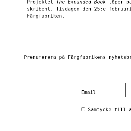
Projektet
The Expanded Book
löper pa
skribent. Tisdagen den 25:e februar
Färgfabriken.
Prenumerera på Färgfabrikens nyhetsb
Email
Samtycke till a