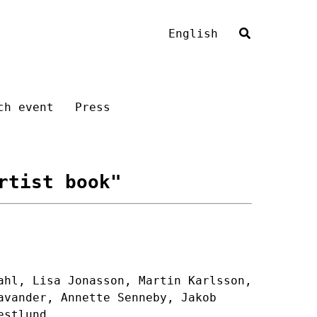
English
ch event
Press
rtist book"
ahl, Lisa Jonasson, Martin Karlsson,
avander, Annette Senneby, Jakob
estlund