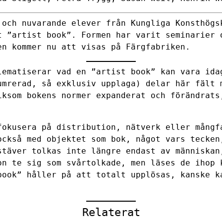
 och nuvarande elever från Kungliga Konsthögs
t ”artist book”. Formen har varit seminarier 
en kommer nu att visas på Färgfabriken.
lematiserar vad en ”artist book” kan vara ida
umrerad, så exklusiv upplaga) delar här fält 
iksom bokens normer expanderat och förändrats
fokusera på distribution, nätverk eller mångf
också med objektet som bok, något vars tecken
stäver tolkas inte längre endast av människan
on te sig som svårtolkade, men läses de ihop 
book” håller på att totalt upplösas, kanske k
Relaterat