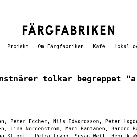
Projekt
Om Färgfabriken
Kafé
Lokal o
nstnärer tolkar begreppet "a
on, Peter Eccher, Nils Edvardsson, Peter Hagd
en, Lina Nordenström, Mari Rantanen, Barbro R
na Stigell, Petra Trygg, Susan Weil, Henrik W