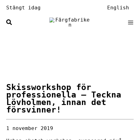
Hoppa
Stängt idag
English
till
innehåll
Skissworkshop för
professionella
– Teckna
Lövholmen, innan det
försvinner!
1 november 2019