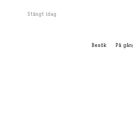
Hoppa
Stängt idag
till
innehåll
Besök
På gån