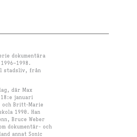
serie dokumentära
r 1996–1998.
l stadsliv, från
lag, där Max
18:e januari
 och Britt-Marie
skola 1990. Han
Penn, Bruce Weber
 som dokumentär- och
land annat Sonic