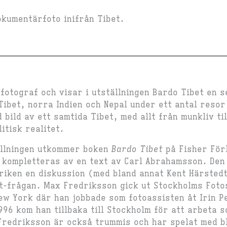
okumentärfoto inifrån Tibet.
fotograf och visar i utställningen Bardo Tibet en 
 Tibet, norra Indien och Nepal under ett antal reso
 bild av ett samtida Tibet, med allt från munkliv til
litisk realitet.
ällningen utkommer boken
Bardo Tibet
på Fisher För
 kompletteras av en text av Carl Abrahamsson. Den 
iken en diskussion (med bland annat Kent Härstedt
t-frågan. Max Fredriksson gick ut Stockholms Foto
 New York där han jobbade som fotoassisten åt Irin 
996 kom han tillbaka till Stockholm för att arbeta
redriksson är också trummis och har spelat med b