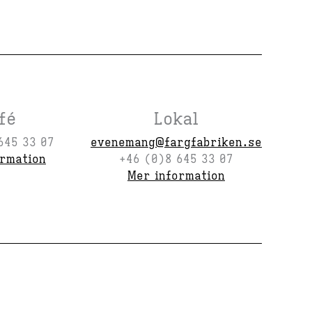
fé
Lokal
645 33 07
evenemang@fargfabriken.se
ormation
+46 (0)8 645 33 07
Mer information