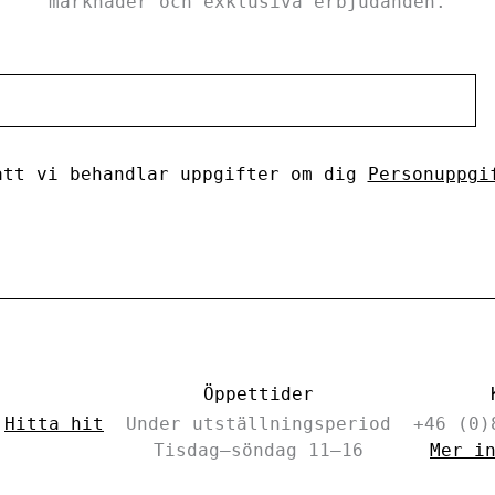
marknader och exklusiva erbjudanden.
tt vi behandlar uppgifter om dig
Personuppgi
Öppettider
–
Hitta hit
Under utställningsperiod
+46 (0)
Tisdag–söndag 11–16
Mer i