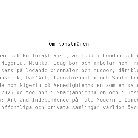
Om konstnären
när och kulturaktivist, är född i London och 
 Nigeria, Nsukka. Idag bor och arbetar hon fr
isats på ledande biennaler och museer, däribl
onsbeek, Dak’Art, Lagosbiennalen och South Lo
de hon Nigeria på Venedigbiennalen som en av 
 2025 deltog hon i Sharjahbiennalen och i uts
m: Art and Independence på Tate Modern i Lond
 offentliga och privata samlingar världen öve