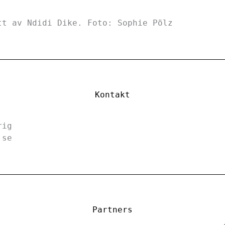
tt av Ndidi Dike. Foto: Sophie Pölz
Kontakt
rig
.se
Partners