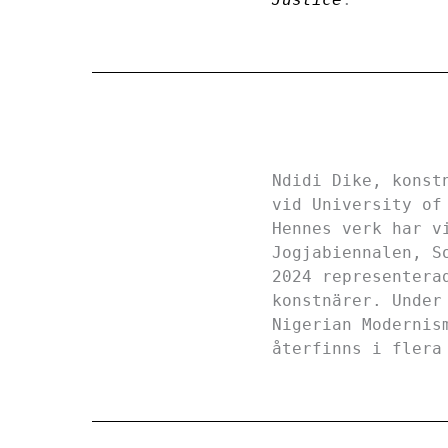
Ndidi Dike, konst
vid University of
Hennes verk har v
Jogjabiennalen, S
2024 representera
konstnärer. Under
Nigerian Modernis
återfinns i flera