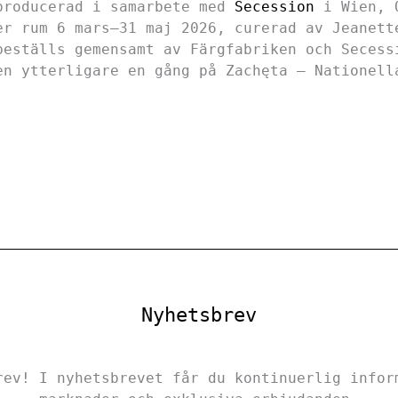
producerad i samarbete med
Secession
i Wien, Ö
er rum 6 mars–31 maj 2026, curerad av Jeanett
beställs gemensamt av Färgfabriken och Secess
en ytterligare en gång på Zachęta – Nationell
Nyhetsbrev
rev! I nyhetsbrevet får du kontinuerlig infor