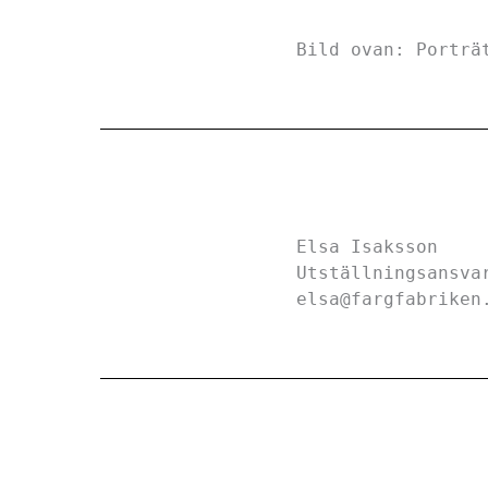
Bild ovan: Porträ
Elsa Isaksson
Utställningsansva
elsa@fargfabriken