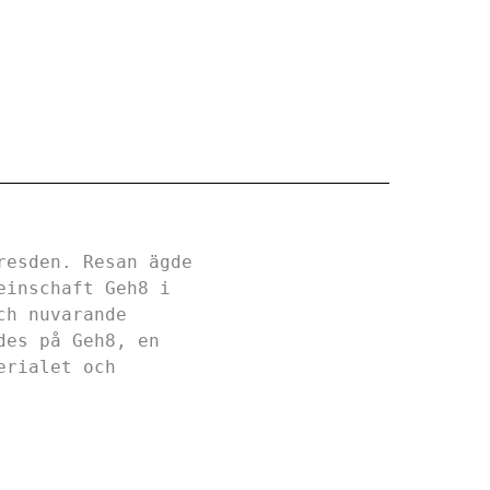
resden. Resan ägde
einschaft Geh8 i
ch nuvarande
des på Geh8, en
erialet och