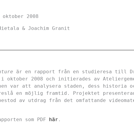
 oktober 2008
Hietala & Joachim Granit
uture
är en rapport från en studieresa till D
 i oktober 2008 och initierades av Ateliergem
nen var att analysera staden, dess historia o
reslå en möjlig framtid. Projektet presentera
bestod av utdrag från det omfattande videomat
apporten som PDF
här
.