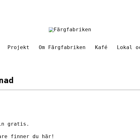
Projekt
Om Färgfabriken
Kafé
Lokal o
nad
in gratis.
jare finner du
här
!