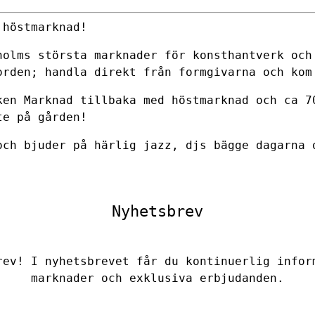
 höstmarknad!
holms största marknader för konsthantverk och
orden; handla direkt från formgivarna och kom
ken Marknad tillbaka med höstmarknad och ca 7
te på gården!
och bjuder på härlig jazz, djs bägge dagarna 
Nyhetsbrev
rev! I nyhetsbrevet får du kontinuerlig infor
marknader och exklusiva erbjudanden.