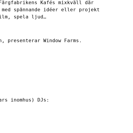
Färgfabrikens Kafés mixkväll där
 med spännande idéer eller projekt
film, spela ljud…
n, presenterar Window Farms.
ars inomhus) DJs: