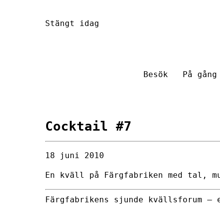
Hoppa
Stängt idag
till
innehåll
Besök
På gång
Cocktail #7
18 juni 2010
En kväll på Färgfabriken med tal, m
Färgfabrikens sjunde kvällsforum – 