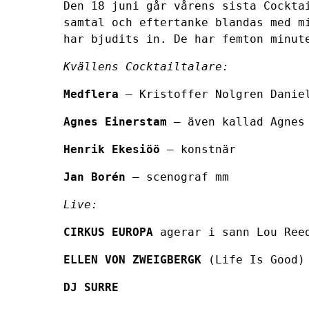
Den 18 juni går vårens sista Cockta
samtal och eftertanke blandas med m
har bjudits in. De har femton minut
Kvällens Cocktailtalare:
Medflera
– Kristoffer Nolgren Daniel
Agnes Einerstam
– även kallad Agnes 
Henrik Ekesiöö
– konstnär
Jan Borén
– scenograf mm
Live:
CIRKUS EUROPA
agerar i sann Lou Reed
ELLEN VON ZWEIGBERGK
(Life Is Good)
DJ SURRE