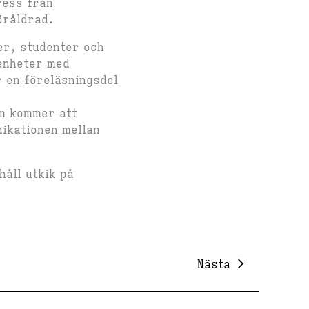
ress från
öråldrad.
er, studenter och
renheter med
 en föreläsningsdel
om kommer att
ikationen mellan
håll utkik på
Nästa