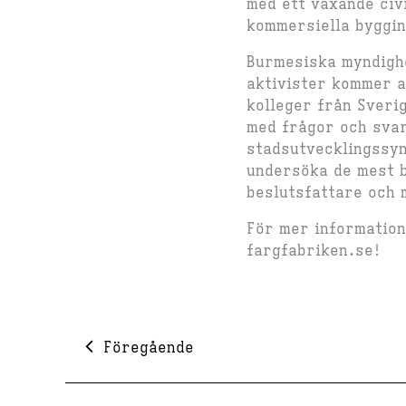
med ett växande civ
kommersiella byggin
Burmesiska myndigh
aktivister kommer a
kolleger från Sveri
med frågor och svar
stadsutvecklingssy
undersöka de mest 
beslutsfattare och
För mer information
fargfabriken.se!
Föregående