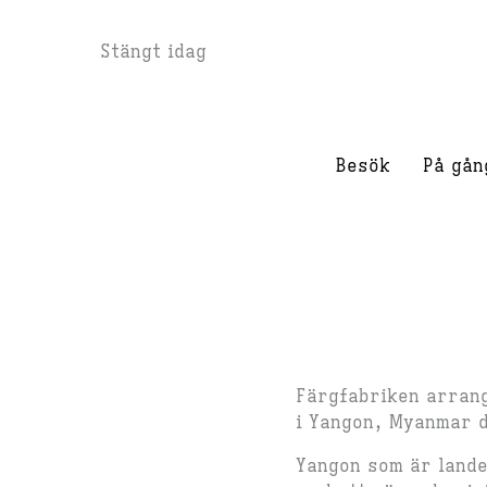
Hoppa
Stängt idag
till
innehåll
Besök
På gån
Färgfabriken arran
i Yangon, Myanmar d
Yangon som är landet