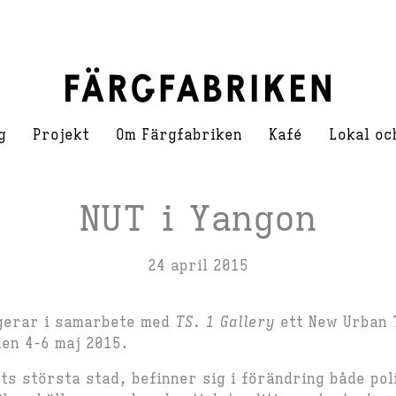
g
Projekt
Om Färgfabriken
Kafé
Lokal oc
NUT i Yangon
24 april 2015
gerar i samarbete med
TS. 1 Gallery
ett New Urban 
en 4-6 maj 2015.
s största stad, befinner sig i förändring både poli