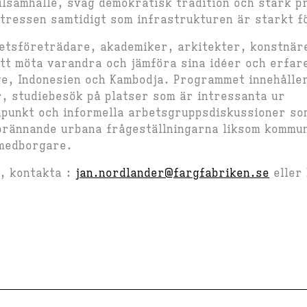
ilsamhälle, svag demokratisk tradition och stark p
tressen samtidigt som infrastrukturen är starkt f
etsföreträdare, akademiker, arkitekter, konstnär
tt möta varandra och jämföra sina idéer och erfa
ge, Indonesien och Kambodja. Programmet innehåller
, studiebesök på platser som är intressanta ur
npunkt och informella arbetsgruppsdiskussioner s
brännande urbana frågeställningarna liksom kommun
 medborgare.
, kontakta :
jan.nordlander@fargfabriken.se
eller 