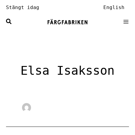
Hoppa
Stängt idag
English
till
innehåll
Elsa Isaksson