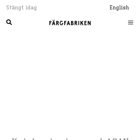
Hoppa
Stängt idag
English
till
innehåll