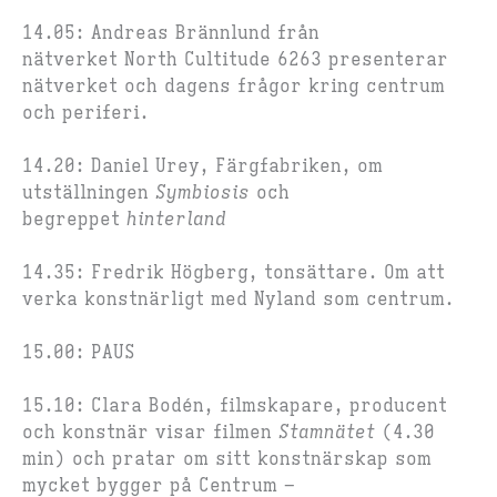
14.05:
Andreas Brännlund
från
nätverket
North Cultitude 6263
presenterar
nätverket och dagens frågor kring centrum
och periferi.
14.20:
Daniel Urey
, Färgfabriken, om
utställningen
Symbiosis
och
begreppet
hinterland
14.35:
Fredrik Högberg
, tonsättare. Om att
verka konstnärligt med Nyland som centrum.
15.00:
PAUS
15.10:
Clara Bodén,
filmskapare, producent
och konstnär visar filmen
Stamnätet
(4.30
min) och pratar om sitt konstnärskap som
mycket bygger på Centrum –