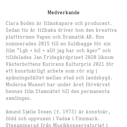
Medverkande
Clara Bodén
är filmskapare och producent.
Sedan tio år tillbaka driver hon den kreativa
plattformen Vapen och Dramatik AB. Hon
nominerades 2015 till en Guldbagge för sin
film ”Lgh + bil + allt jag har och äger” och
tilldelades Jan Fridegårdpriset 2020 liksom
Västerbottens Kurirens Kulturpris 2021 för
ett konstnärligt arbete som rör sig i
spänningsfältet mellan stad och landsbygd.
Moderna Museet har under året förvärvat
hennes film Stamnätet till den permanenta
samlingen.
Amund Sjølie Sveen
(f. 1973) är konstnär,
född och uppvuxen i Vadsø i Finnmark.
Utexaminerad från Musikkonservatoriet i