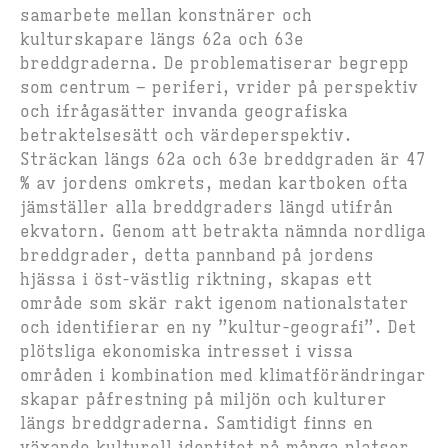
samarbete mellan konstnärer och
kulturskapare längs 62a och 63e
breddgraderna. De problematiserar begrepp
som centrum – periferi, vrider på perspektiv
och ifrågasätter invanda geografiska
betraktelsesätt och värdeperspektiv.
Sträckan längs 62a och 63e breddgraden är 47
% av jordens omkrets, medan kartboken ofta
jämställer alla breddgraders längd utifrån
ekvatorn. Genom att betrakta nämnda nordliga
breddgrader, detta pannband på jordens
hjässa i öst-västlig riktning, skapas ett
område som skär rakt igenom nationalstater
och identifierar en ny ”kultur-geografi”. Det
plötsliga ekonomiska intresset i vissa
områden i kombination med klimatförändringar
skapar påfrestning på miljön och kulturer
längs breddgraderna. Samtidigt finns en
växande kulturell identitet på många platser