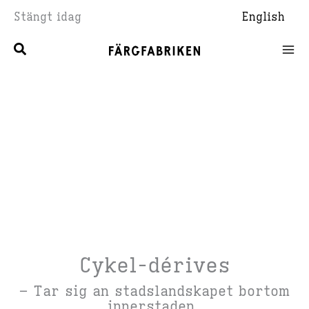
Hoppa
Stängt idag
English
till
innehåll
Cykel-dérives
– Tar sig an stadslandskapet bortom
innerstaden.