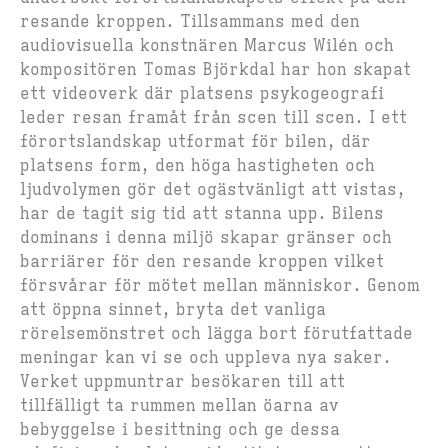
resande kroppen. Tillsammans med den
audiovisuella konstnären Marcus Wilén och
kompositören Tomas Björkdal har hon skapat
ett videoverk där platsens psykogeografi
leder resan framåt från scen till scen. I ett
förortslandskap utformat för bilen, där
platsens form, den höga hastigheten och
ljudvolymen gör det ogästvänligt att vistas,
har de tagit sig tid att stanna upp. Bilens
dominans i denna miljö skapar gränser och
barriärer för den resande kroppen vilket
försvårar för mötet mellan människor. Genom
att öppna sinnet, bryta det vanliga
rörelsemönstret och lägga bort förutfattade
meningar kan vi se och uppleva nya saker.
Verket uppmuntrar besökaren till att
tillfälligt ta rummen mellan öarna av
bebyggelse i besittning och ge dessa