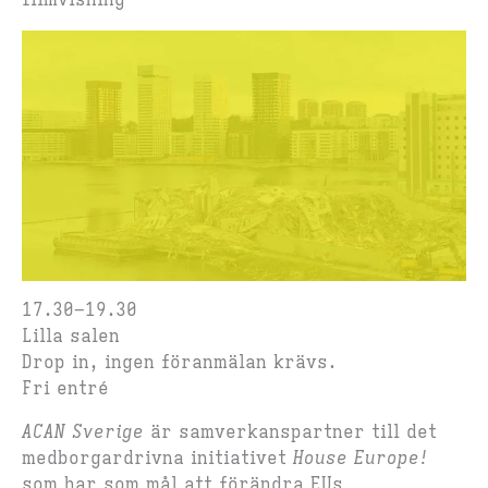
filmvisning
17.30–19.30
Lilla salen
Drop in, ingen föranmälan krävs.
Fri entré
ACAN Sverige
är samverkanspartner till det
medborgardrivna initiativet
House Europe!
som har som mål att förändra EUs