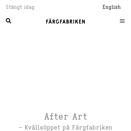
Hoppa
Stängt idag
English
till
innehåll
After Art
– Kvällsöppet på Färgfabriken