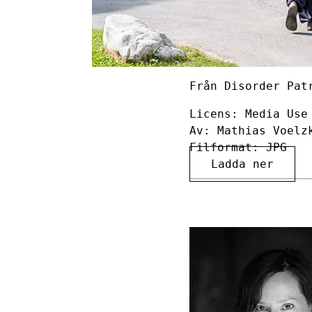
Från Disorder Pat
Licens: Media Use
Av: Mathias Voelz
Filformat: JPG
Ladda ner