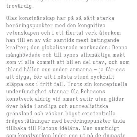
trovärdig.
Olas konstnärskap har på så sätt starka
beröringspunkter med den kongnitiva
vetenskapen och i ett flertal verk återkom
han till en av vår samtids mest betingande
krafter; den globaliserade marknaden: Denna
månghövdade och till synes allsmäktiga makt
som vi alla kommit att bli en del utav, och som
ibland håller oss under armarna – ja får oss
att flyga, för att i nästa stund nyckfullt
släppa oss i fritt fall. Trots sin konceptuella
underfundighet stannar Ola Pehrsons
konstverk aldrig vid smart satir utan glider
över både i andliga och surrealisitska
gränsland och väcker högst existentiella
frågeställningar med beröringspunkter ända
tillbaka till Platons idélära. Men samtidigt
som konstverken leder oss ut på de djupaste