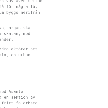
en väv även mellan
få för några få,
lm byggs nerifrån
ya, organiska
a skalan, med
änder.
ndra aktörer att
mix, en urban
med Asante
a en sektion av
 fritt få arbeta