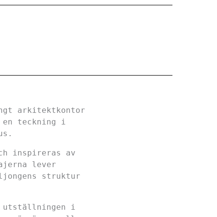
ngt arkitektkontor
 en teckning i
us.
ch inspireras av
ajerna lever
ljongens struktur
 utställningen i