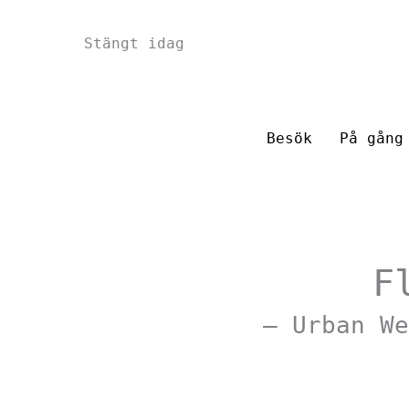
Hoppa
Stängt idag
till
innehåll
Besök
På gång
F
– Urban We