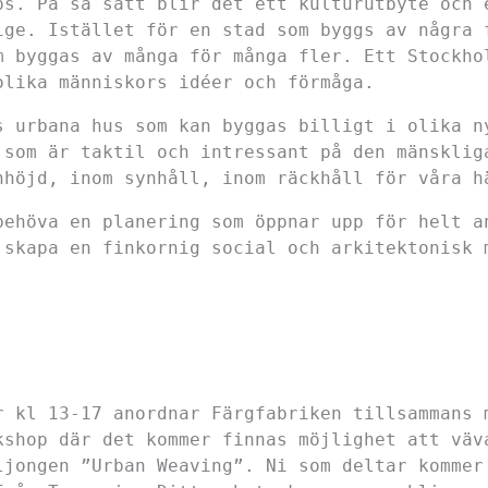
ps. På så sätt blir det ett kulturutbyte och 
ige. Istället för en stad som byggs av några 
m byggas av många för många fler. Ett Stockho
olika människors idéer och förmåga.
s urbana hus som kan byggas billigt i olika n
 som är taktil och intressant på den mänsklig
nhöjd, inom synhåll, inom räckhåll för våra h
behöva en planering som öppnar upp för helt a
 skapa en finkornig social och arkitektonisk 
.
r kl 13-17
anordnar Färgfabriken tillsammans 
kshop där det kommer finnas möjlighet att väv
ljongen ”Urban Weaving”. Ni som deltar kommer