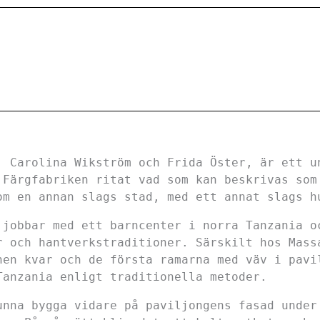
, Carolina Wikström och Frida Öster, är ett u
 Färgfabriken ritat vad som kan beskrivas som
om en annan slags stad, med ett annat slags h
 jobbar med ett barncenter i norra Tanzania o
r och hantverkstraditioner. Särskilt hos Mass
nen kvar och de första ramarna med väv i pavi
Tanzania enligt traditionella metoder.
unna bygga vidare på paviljongens fasad under