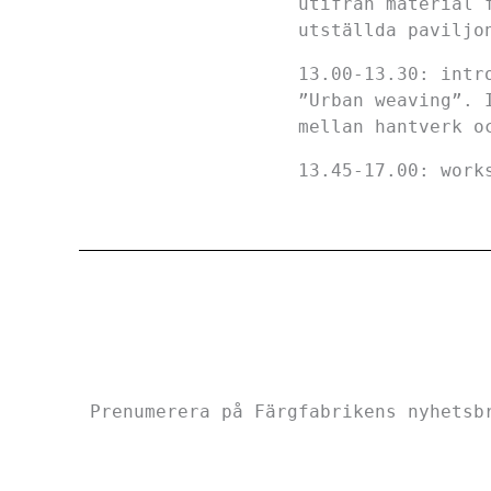
utifrån material 
utställda paviljo
13.00-13.30: intr
”Urban weaving”. 
mellan hantverk o
13.45-17.00: work
Prenumerera på Färgfabrikens nyhetsb