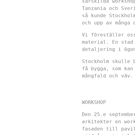
särskilda worksho
Tanzania och Sver
så kunde Stockhol
och upp av många 
Vi föreställer os
material. En stad
detaljering i ögo
Stockholm skulle 
få bygga, som kan
mångfald och väv
WORKSHOP
Den
25.e septembe
arkitekter en wor
fasaden till pavi