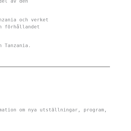
del av den
nzania och verket
h förhållandet
ån Tanzania.
mation om nya utställningar, program,