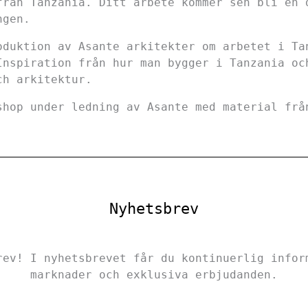
från Tanzania. Ditt arbete kommer sen bli en 
ngen.
oduktion av Asante arkitekter om arbetet i Ta
Inspiration från hur man bygger i Tanzania oc
ch arkitektur.
shop under ledning av Asante med material fr
Nyhetsbrev
rev! I nyhetsbrevet får du kontinuerlig infor
marknader och exklusiva erbjudanden.